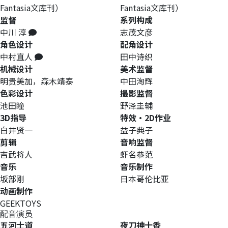
Fantasia文库刊）
Fantasia文库刊）
监督
系列构成
中川 淳
志茂文彦
角色设计
配角设计
中村直人
田中诗织
机械设计
美术监督
明贵美加，森木靖泰
中田洵辉
色彩设计
撮影监督
池田瞳
野泽圭辅
3D指导
特效・2D作业
白井贤一
益子典子
剪辑
音响监督
吉武将人
虾名恭范
音乐
音乐制作
坂部刚
日本哥伦比亚
动画制作
GEEKTOYS
配音演员
五河士道
夜刀神十香