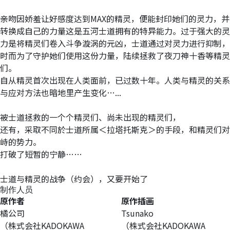
亲吻因娇羞让好感度达到MAX的精灵，便能封印她们的灵力，并
转换成自己的力量
这是五河士道拥有的特异能力。过于强大的灵
力是将精灵们卷入斗争漩涡的元凶，士道通过对灵力进行抑制，
时而为了守护她们使用这份力量，陆续拯救了夜刀神十香等精灵
们。
自从精灵首次出现在人类面前，已过数十年。人类与精灵的关系
与应对方法也暗地里产生变化…...
被士道拯救的一个个精灵们、尚未出现的精灵们，
还有，采取不同於士道所属＜拉塔托斯克＞的手段，和精灵们对
峙的势力。
打破了短暂的宁静……
士道与精灵的战争（约会），又要开始了
制作人员
原作者
原作插画
橘公司
Tsunako
（株式会社KADOKAWA
（株式会社KADOKAWA