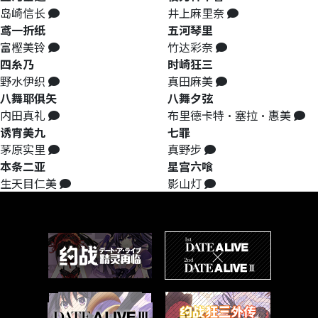
岛崎信长
井上麻里奈
鸢一折纸
五河琴里
富樫美铃
竹达彩奈
四糸乃
时崎狂三
野水伊织
真田麻美
八舞耶俱矢
八舞夕弦
内田真礼
布里德卡特·塞拉·惠美
诱宵美九
七罪
茅原实里
真野步
本条二亚
星宫六喰
生天目仁美
影山灯