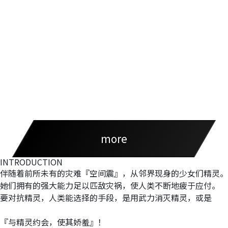
2022.01.17
新精灵的声优发表！附带感想！
2022.01.17
主题歌信息公开！附带感想！
more
INTRODUCTION
伴随着前所未有的灾难『空间震』，从邻界现身的少女们
精灵。
她们拥有的强大能力足以匹敌灾祸，使人类不断地疲于应付。
要对抗精灵，人类能选择的手段，是用武力消灭精灵，或是
『与精灵约会，使其娇羞』！