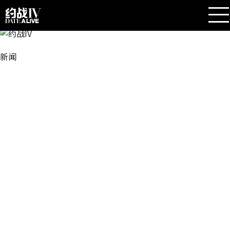
新闻
2022.04.27
sweet ARMS演唱的TV动画《约战IV》片尾曲《S.
O.S》配信开始！
精选专辑《<约会大作战>新作放送纪念！主题歌
大全集》也已上架各大配信网站！
2022.01.17
PV第2弹公开！TV动画《约战IV》将于2022年4
月开始放映！